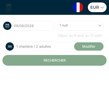
EUR
Séjour du
9 août
au
10 août
1 chambre / 2 adultes
Modifier