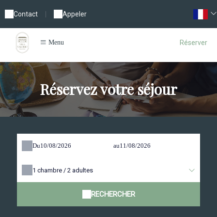
Contact
|
Appeler
Réserver
Menu
Réservez votre séjour
Du
au
1
chambre /
2
adultes
RECHERCHER